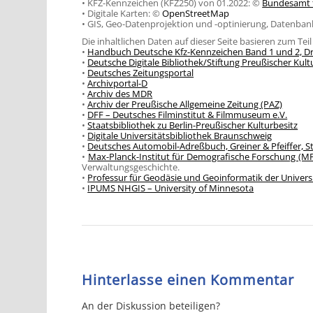
• KFZ-Kennzeichen (KFZ250) von 01.2022: ©
Bundesamt f
• Digitale Karten: ©
OpenStreetMap
• GIS, Geo-Datenprojektion und -optinierung, Datenb
Die inhaltlichen Daten auf dieser Seite basieren zum Tei
•
Handbuch Deutsche Kfz-Kennzeichen Band 1 und 2, Dr
•
Deutsche Digitale Bibliothek/Stiftung Preußischer Kult
•
Deutsches Zeitungsportal
•
Archivportal-D
•
Archiv des MDR
•
Archiv der Preußische Allgemeine Zeitung (PAZ)
•
DFF – Deutsches Filminstitut & Filmmuseum e.V.
•
Staatsbibliothek zu Berlin-Preußischer Kulturbesitz
•
Digitale Universitätsbibliothek Braunschweig
•
Deutsches Automobil-Adreßbuch, Greiner & Pfeiffer, S
•
Max-Planck-Institut für Demografische Forschung (M
Verwaltungsgeschichte.
•
Professur für Geodäsie und Geoinformatik der Univers
•
IPUMS NHGIS – University of Minnesota
Hinterlasse einen Kommentar
An der Diskussion beteiligen?