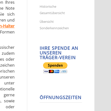
n Ihres
Historische
he Note
Gesamtübersicht
ie sich
aren und
Übersicht
n-Halter
Sonderkennzeichen
, Formen
ischer
IHRE SPENDE AN
UNSEREN
ie zudem
TRÄGER-VEREIN
les oder
nzeichen
orischen
nseren
 unter
ionelle
r gerne
ÖFFNUNGSZEITEN
, sowie
- oder