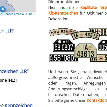
Filmproduktionen.
Hier finden Sie
Replikate hist
Kfz-Kennzeichen
für Oldtimer o
ap
,
Leaflet
,
emedia3 GmbH
Dekoration.
en „LR“
nzeichen „LR“
Und wenn Sie ganz individuel
außergewöhnliche Wünsche 
one [FBZ]
oder Fragen, Anregunge
Änderungsvorschläge zu u
historischen Daten haben, so
Sie bitte gerne unser
Kontaktfor
FZ-Kennzeichen