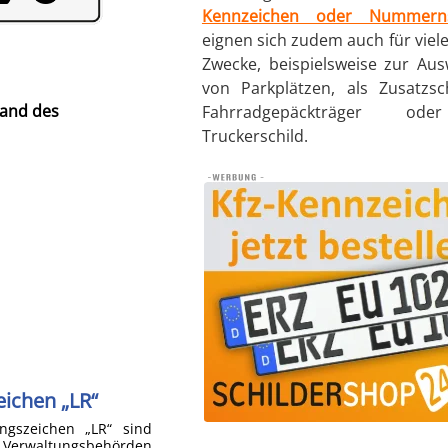
Kennzeichen oder Nummerns
eignen sich zudem auch für viel
Zwecke, beispielsweise zur Au
von Parkplätzen, als Zusatzsc
rand des
Fahrradgepäckträger od
Truckerschild.
ichen „LR“
gszeichen „LR“ sind
 Verwaltungsbehörden