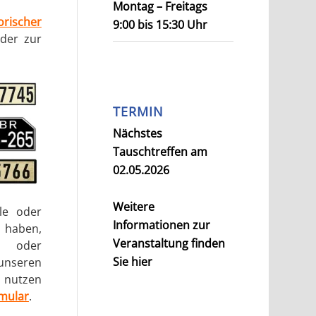
Montag – Freitags
orischer
9:00 bis 15:30 Uhr
der zur
TERMIN
Nächstes
Tauschtreffen am
02.05.2026
Weitere
le oder
Informationen zur
haben,
Veranstaltung finden
n oder
Sie hier
nseren
 nutzen
mular
.