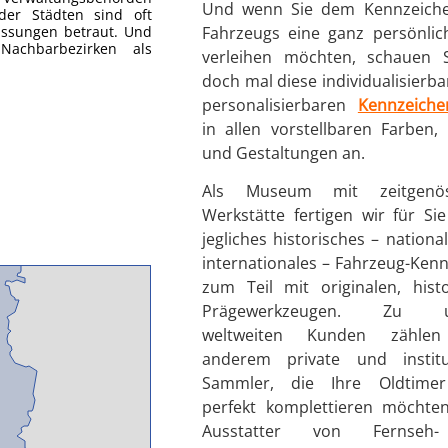
Und wenn Sie dem Kennzeiche
der Städten sind oft
assungen betraut. Und
Fahrzeugs eine ganz persönlic
Nachbarbezirken als
verleihen möchten, schauen S
doch mal diese individualisierb
personalisierbaren
Kennzeiche
in allen vorstellbaren Farben
und Gestaltungen an.
Als Museum mit zeitgenöss
Werkstätte fertigen wir für S
jegliches historisches – nationa
internationales – Fahrzeug-Ken
zum Teil mit originalen, hist
Prägewerkzeugen. Zu u
weltweiten Kunden zählen
anderem private und institut
Sammler, die Ihre Oldtime
perfekt komplettieren möchten
Ausstatter von Fernseh