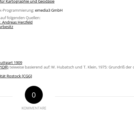
ür Kartographie und Geodäsie
ank-Programmierung:
emedia3 GmbH
l auf folgenden Quellen:
. Andreas Herzfeld
urbesitz
tuttgart 1909
PIDR)
teiweise basierend auf: W. Hubatsch und T. Klein, 1975: Grundriß der
ität Rostock [CGG]
0
KOMMENTARE