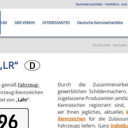
Nummernschilder • Verkehrs- und 
EUM
DER VEREIN
INTERESSANTES
Deutsche Kennzeichenliste
Du bist hier:
Startseite
 „LR“
?
Durch die Zusammenarbe
en gemäß
Fahrzeug-
gewerblichen Schildermachern,
ahrzeug-Kennzeichen
zugelassene Produzenten amtlic
tet von „
Lahr
“.
Kennzeichen registriert sind,
wir Ihnen jegliches, aktuelles
Kennzeichen
für die Zulassun
Fahrzeugs liefern. Ganz
individu