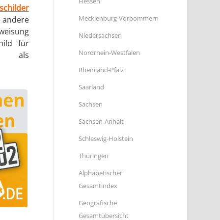
Hessen
childer
Mecklenburg-Vorpommern
e andere
sweisung
Niedersachsen
hild für
Nordrhein-Westfalen
er als
Rheinland-Pfalz
Saarland
Sachsen
Sachsen-Anhalt
Schleswig-Holstein
Thüringen
Alphabetischer
Gesamtindex
Geografische
Gesamtübersicht