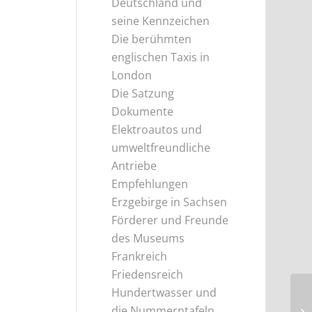
Deutschland und
seine Kennzeichen
Die berühmten
englischen Taxis in
London
Die Satzung
Dokumente
Elektroautos und
umweltfreundliche
Antriebe
Empfehlungen
Erzgebirge in Sachsen
Förderer und Freunde
des Museums
Frankreich
Friedensreich
Hundertwasser und
die Nummerntafeln
Er