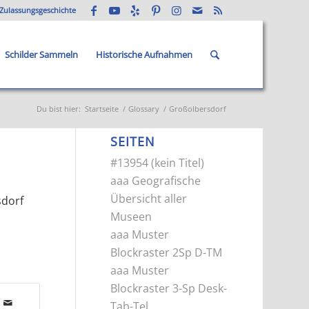
Zulassungsgeschichte
Schilder Sammeln
Historische Aufnahmen
Du bist hier:
Startseite
/
Glossary
/
Großolbersdorf
SEITEN
#13954 (kein Titel)
aaa Geografische
Übersicht aller
sdorf
Museen
aaa Muster
Blockraster 2Sp D-TM
aaa Muster
Blockraster 3-Sp Desk-
Tab-Tel