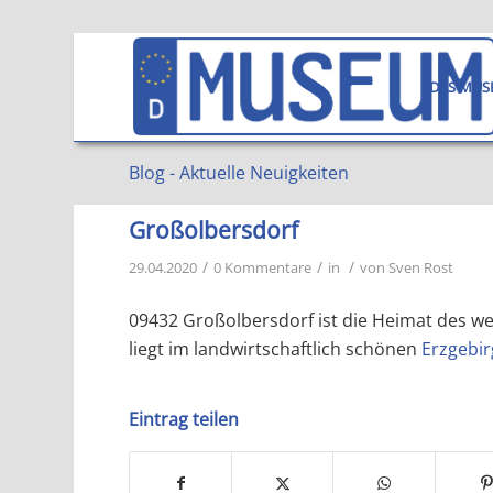
DAS MUS
Blog - Aktuelle Neuigkeiten
Großolbersdorf
/
/
/
29.04.2020
0 Kommentare
in
von
Sven Rost
09432 Großolbersdorf ist die Heimat des w
liegt im landwirtschaftlich schönen
Erzgebi
Eintrag teilen