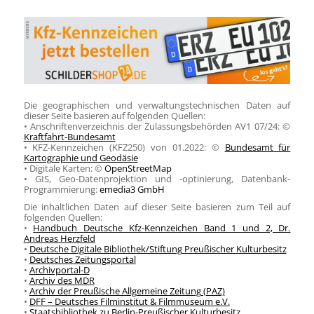
Die geographischen und verwaltungstechnischen Daten auf
dieser Seite basieren auf folgenden Quellen:
• Anschriftenverzeichnis der Zulassungsbehörden AV1 07/24: ©
Kraftfahrt-Bundesamt
• KFZ-Kennzeichen (KFZ250) von 01.2022: ©
Bundesamt für
Kartographie und Geodäsie
• Digitale Karten: ©
OpenStreetMap
• GIS, Geo-Datenprojektion und -optinierung, Datenbank-
Programmierung:
emedia3 GmbH
Die inhaltlichen Daten auf dieser Seite basieren zum Teil auf
folgenden Quellen:
•
Handbuch Deutsche Kfz-Kennzeichen Band 1 und 2, Dr.
Andreas Herzfeld
•
Deutsche Digitale Bibliothek/Stiftung Preußischer Kulturbesitz
•
Deutsches Zeitungsportal
•
Archivportal-D
•
Archiv des MDR
•
Archiv der Preußische Allgemeine Zeitung (PAZ)
•
DFF – Deutsches Filminstitut & Filmmuseum e.V.
•
Staatsbibliothek zu Berlin-Preußischer Kulturbesitz