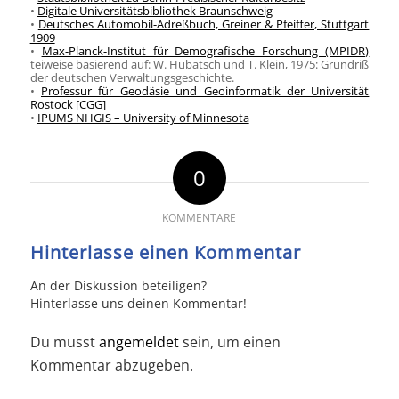
•
Digitale Universitätsbibliothek Braunschweig
•
Deutsches Automobil-Adreßbuch, Greiner & Pfeiffer, Stuttgart
1909
•
Max-Planck-Institut für Demografische Forschung (MPIDR)
teiweise basierend auf: W. Hubatsch und T. Klein, 1975: Grundriß
der deutschen Verwaltungsgeschichte.
•
Professur für Geodäsie und Geoinformatik der Universität
Rostock [CGG]
•
IPUMS NHGIS – University of Minnesota
0
KOMMENTARE
Hinterlasse einen Kommentar
An der Diskussion beteiligen?
Hinterlasse uns deinen Kommentar!
Du musst
angemeldet
sein, um einen
Kommentar abzugeben.