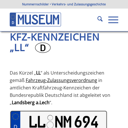
Nummernschilder • Verkehrs- und Zulassungsgeschichte
KFZ-Kennzeichen LL
Du bist hier:
Startseite
/
KFZ-Kennzeichen Bayern
/
KFZ-Kennzeichen LL
KFZ-KENNZEICHEN
„LL“
?
Das Kürzel „
LL
“ als Unterscheidungszeichen
gemäß
Fahrzeug-Zulassungsverordnung
in
amtlichen Kraftfahrzeug-Kennzeichen der
Bundesrepublik Deutschland ist abgeleitet von
„
Landsberg a.Lech
“.