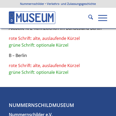
Nummernschilder • Verkehrs- und Zulassungsgeschichte
KFZ-Kennzeichen Berlin
Du bist hier:
Startseite
/
KFZ-Kennzeichen Berlin
Aktuelle KFZ-Kennzeichen im Bundesland Berlin
rote Schrift: alte, auslaufende Kürzel
grüne Schrift: optionale Kürzel
B – Berlin
rote Schrift: alte, auslaufende Kürzel
grüne Schrift: optionale Kürzel
NUMMERNSCHILDMUSEUM
Nummernschilder e.V.