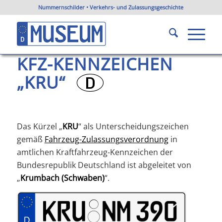
Nummernschilder • Verkehrs- und Zulassungsgeschichte
KFZ-Kennzeichen KRU
Du bist hier:
Startseite
/
KFZ-Kennzeichen Bayern
/
KFZ-Kennzeichen KRU
KFZ-KENNZEICHEN
„KRU“
?
Das Kürzel „
KRU
“ als Unterscheidungszeichen
gemäß
Fahrzeug-Zulassungsverordnung
in
amtlichen Kraftfahrzeug-Kennzeichen der
Bundesrepublik Deutschland ist abgeleitet von
„
Krumbach (Schwaben)
“.