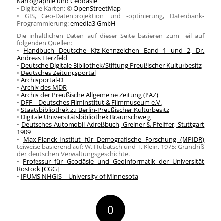
Kartographie und Geodäsie
• Digitale Karten: ©
OpenStreetMap
• GIS, Geo-Datenprojektion und -optinierung, Datenbank-
Programmierung:
emedia3 GmbH
Die inhaltlichen Daten auf dieser Seite basieren zum Teil auf
folgenden Quellen:
•
Handbuch Deutsche Kfz-Kennzeichen Band 1 und 2, Dr.
Andreas Herzfeld
•
Deutsche Digitale Bibliothek/Stiftung Preußischer Kulturbesitz
•
Deutsches Zeitungsportal
•
Archivportal-D
•
Archiv des MDR
•
Archiv der Preußische Allgemeine Zeitung (PAZ)
•
DFF – Deutsches Filminstitut & Filmmuseum e.V.
•
Staatsbibliothek zu Berlin-Preußischer Kulturbesitz
•
Digitale Universitätsbibliothek Braunschweig
•
Deutsches Automobil-Adreßbuch, Greiner & Pfeiffer, Stuttgart
1909
•
Max-Planck-Institut für Demografische Forschung (MPIDR)
teiweise basierend auf: W. Hubatsch und T. Klein, 1975: Grundriß
der deutschen Verwaltungsgeschichte.
•
Professur für Geodäsie und Geoinformatik der Universität
Rostock [CGG]
•
IPUMS NHGIS – University of Minnesota
0