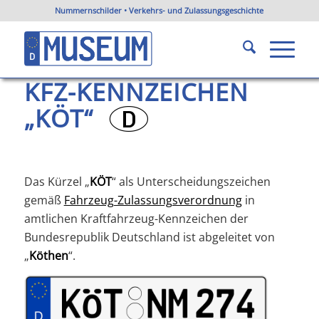
Nummernschilder • Verkehrs- und Zulassungsgeschichte
KFZ-Kennzeichen KÖT
Du bist hier:
Startseite
/
KFZ-Kennzeichen Sachsen-Anhalt
/
KFZ-Kennzeichen KÖT
KFZ-KENNZEICHEN
„KÖT“
?
Das Kürzel „
KÖT
“ als Unterscheidungszeichen
gemäß
Fahrzeug-Zulassungsverordnung
in
amtlichen Kraftfahrzeug-Kennzeichen der
Bundesrepublik Deutschland ist abgeleitet von
„
Köthen
“.