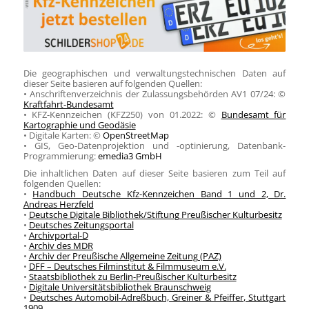
Die geographischen und verwaltungstechnischen Daten auf
dieser Seite basieren auf folgenden Quellen:
• Anschriftenverzeichnis der Zulassungsbehörden AV1 07/24: ©
Kraftfahrt-Bundesamt
• KFZ-Kennzeichen (KFZ250) von 01.2022: ©
Bundesamt für
Kartographie und Geodäsie
• Digitale Karten: ©
OpenStreetMap
• GIS, Geo-Datenprojektion und -optinierung, Datenbank-
Programmierung:
emedia3 GmbH
Die inhaltlichen Daten auf dieser Seite basieren zum Teil auf
folgenden Quellen:
•
Handbuch Deutsche Kfz-Kennzeichen Band 1 und 2, Dr.
Andreas Herzfeld
•
Deutsche Digitale Bibliothek/Stiftung Preußischer Kulturbesitz
•
Deutsches Zeitungsportal
•
Archivportal-D
•
Archiv des MDR
•
Archiv der Preußische Allgemeine Zeitung (PAZ)
•
DFF – Deutsches Filminstitut & Filmmuseum e.V.
•
Staatsbibliothek zu Berlin-Preußischer Kulturbesitz
•
Digitale Universitätsbibliothek Braunschweig
•
Deutsches Automobil-Adreßbuch, Greiner & Pfeiffer, Stuttgart
1909