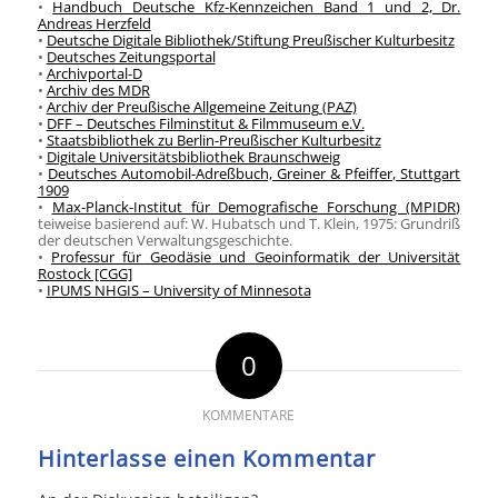
•
Handbuch Deutsche Kfz-Kennzeichen Band 1 und 2, Dr.
Andreas Herzfeld
•
Deutsche Digitale Bibliothek/Stiftung Preußischer Kulturbesitz
•
Deutsches Zeitungsportal
•
Archivportal-D
•
Archiv des MDR
•
Archiv der Preußische Allgemeine Zeitung (PAZ)
•
DFF – Deutsches Filminstitut & Filmmuseum e.V.
•
Staatsbibliothek zu Berlin-Preußischer Kulturbesitz
•
Digitale Universitätsbibliothek Braunschweig
•
Deutsches Automobil-Adreßbuch, Greiner & Pfeiffer, Stuttgart
1909
•
Max-Planck-Institut für Demografische Forschung (MPIDR)
teiweise basierend auf: W. Hubatsch und T. Klein, 1975: Grundriß
der deutschen Verwaltungsgeschichte.
•
Professur für Geodäsie und Geoinformatik der Universität
Rostock [CGG]
•
IPUMS NHGIS – University of Minnesota
0
KOMMENTARE
Hinterlasse einen Kommentar