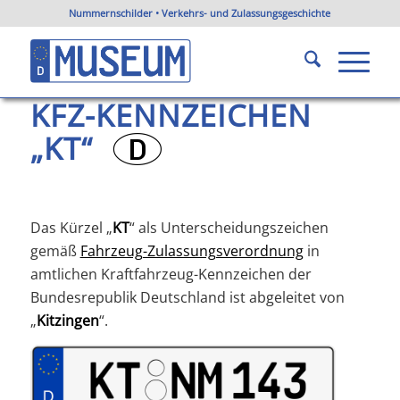
Nummernschilder • Verkehrs- und Zulassungsgeschichte
KFZ-Kennzeichen KT
Du bist hier:
Startseite
/
KFZ-Kennzeichen Bayern
/
KFZ-Kennzeichen KT
KFZ-KENNZEICHEN
„KT“
?
Das Kürzel „
KT
“ als Unterscheidungszeichen
gemäß
Fahrzeug-Zulassungsverordnung
in
amtlichen Kraftfahrzeug-Kennzeichen der
Bundesrepublik Deutschland ist abgeleitet von
„
Kitzingen
“.