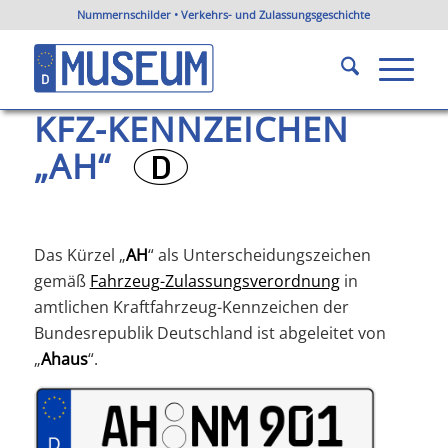
Nummernschilder • Verkehrs- und Zulassungsgeschichte
KFZ-Kennzeichen AH
Du bist hier:
Startseite
/
KFZ-Kennzeichen Nordrhein-Westfalen
/
KFZ-Kennzeichen AH
KFZ-KENNZEICHEN
„AH“
?
Das Kürzel „
AH
“ als Unterscheidungszeichen
gemäß
Fahrzeug-Zulassungsverordnung
in
amtlichen Kraftfahrzeug-Kennzeichen der
Bundesrepublik Deutschland ist abgeleitet von
„
Ahaus
“.