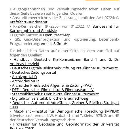
Die geographischen und verwaltungstechnischen Daten auf
dieser Seite basieren auf folgenden Quellen:
• Anschriftenverzeichnis der Zulassungsbehörden AV1 07/24: ©
Kraftfahrt-Bundesamt
• KFZ-Kennzeichen (KFZ250) von 01.2022: ©
Bundesamt für
Kartographie und Geodäsie
• Digitale Karten: ©
OpenStreetMap
• GIS, Geo-Datenprojektion und -optinierung, Datenbank-
Programmierung:
emedia3 GmbH
Die inhaltlichen Daten auf dieser Seite basieren zum Teil auf
folgenden Quellen:
•
Handbuch Deutsche Kfz-Kennzeichen Band 1 und 2, Dr.
Andreas Herzfeld
•
Deutsche Digitale Bibliothek/Stiftung Preußischer Kulturbesitz
•
Deutsches Zeitungsportal
•
Archivportal-D
•
Archiv des MDR
•
Archiv der Preußische Allgemeine Zeitung (PAZ)
•
DFF – Deutsches Filminstitut & Filmmuseum e.V.
•
Staatsbibliothek zu Berlin-Preußischer Kulturbesitz
•
Digitale Universitätsbibliothek Braunschweig
•
Deutsches Automobil-Adreßbuch, Greiner & Pfeiffer, Stuttgart
1909
•
Max-Planck-Institut für Demografische Forschung (MPIDR)
teiweise basierend auf: W. Hubatsch und T. Klein, 1975: Grundriß
der deutschen Verwaltungsgeschichte.
•
Professur für Geodäsie und Geoinformatik der Universität
Rostock [CGG]