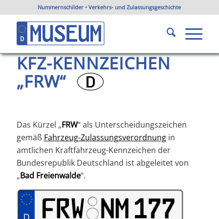
Nummernschilder • Verkehrs- und Zulassungsgeschichte
KFZ-Kennzeichen FRW
Du bist hier:
Startseite
/
KFZ-Kennzeichen Brandenburg
/
KFZ-Kennzeichen FRW
KFZ-KENNZEICHEN
„FRW“
?
Das Kürzel „
FRW
“ als Unterscheidungszeichen
gemäß
Fahrzeug-Zulassungsverordnung
in
amtlichen Kraftfahrzeug-Kennzeichen der
Bundesrepublik Deutschland ist abgeleitet von
„
Bad Freienwalde
“.