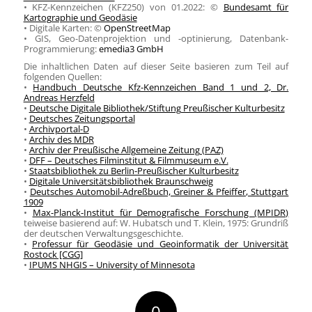
• KFZ-Kennzeichen (KFZ250) von 01.2022: ©
Bundesamt für
Kartographie und Geodäsie
• Digitale Karten: ©
OpenStreetMap
• GIS, Geo-Datenprojektion und -optinierung, Datenbank-
Programmierung:
emedia3 GmbH
Die inhaltlichen Daten auf dieser Seite basieren zum Teil auf
folgenden Quellen:
•
Handbuch Deutsche Kfz-Kennzeichen Band 1 und 2, Dr.
Andreas Herzfeld
•
Deutsche Digitale Bibliothek/Stiftung Preußischer Kulturbesitz
•
Deutsches Zeitungsportal
•
Archivportal-D
•
Archiv des MDR
•
Archiv der Preußische Allgemeine Zeitung (PAZ)
•
DFF – Deutsches Filminstitut & Filmmuseum e.V.
•
Staatsbibliothek zu Berlin-Preußischer Kulturbesitz
•
Digitale Universitätsbibliothek Braunschweig
•
Deutsches Automobil-Adreßbuch, Greiner & Pfeiffer, Stuttgart
1909
•
Max-Planck-Institut für Demografische Forschung (MPIDR)
teiweise basierend auf: W. Hubatsch und T. Klein, 1975: Grundriß
der deutschen Verwaltungsgeschichte.
•
Professur für Geodäsie und Geoinformatik der Universität
Rostock [CGG]
•
IPUMS NHGIS – University of Minnesota
0