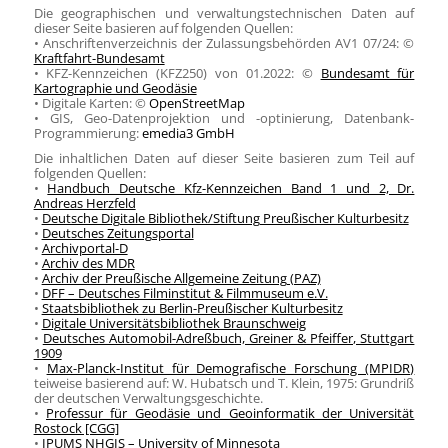
Die geographischen und verwaltungstechnischen Daten auf
dieser Seite basieren auf folgenden Quellen:
• Anschriftenverzeichnis der Zulassungsbehörden AV1 07/24: ©
Kraftfahrt-Bundesamt
• KFZ-Kennzeichen (KFZ250) von 01.2022: ©
Bundesamt für
Kartographie und Geodäsie
• Digitale Karten: ©
OpenStreetMap
• GIS, Geo-Datenprojektion und -optinierung, Datenbank-
Programmierung:
emedia3 GmbH
Die inhaltlichen Daten auf dieser Seite basieren zum Teil auf
folgenden Quellen:
•
Handbuch Deutsche Kfz-Kennzeichen Band 1 und 2, Dr.
Andreas Herzfeld
•
Deutsche Digitale Bibliothek/Stiftung Preußischer Kulturbesitz
•
Deutsches Zeitungsportal
•
Archivportal-D
•
Archiv des MDR
•
Archiv der Preußische Allgemeine Zeitung (PAZ)
•
DFF – Deutsches Filminstitut & Filmmuseum e.V.
•
Staatsbibliothek zu Berlin-Preußischer Kulturbesitz
•
Digitale Universitätsbibliothek Braunschweig
•
Deutsches Automobil-Adreßbuch, Greiner & Pfeiffer, Stuttgart
1909
•
Max-Planck-Institut für Demografische Forschung (MPIDR)
teiweise basierend auf: W. Hubatsch und T. Klein, 1975: Grundriß
der deutschen Verwaltungsgeschichte.
•
Professur für Geodäsie und Geoinformatik der Universität
Rostock [CGG]
•
IPUMS NHGIS – University of Minnesota