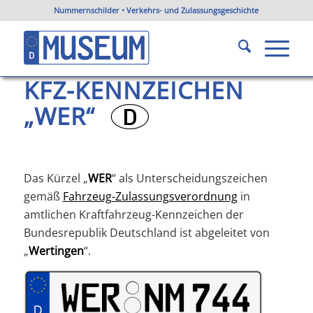
Nummernschilder • Verkehrs- und Zulassungsgeschichte
KFZ-Kennzeichen WER
Du bist hier:
Startseite
/
KFZ-Kennzeichen Bayern
/
KFZ-Kennzeichen WER
KFZ-KENNZEICHEN
„WER“
?
Das Kürzel „
WER
“ als Unterscheidungszeichen
gemäß
Fahrzeug-Zulassungsverordnung
in
amtlichen Kraftfahrzeug-Kennzeichen der
Bundesrepublik Deutschland ist abgeleitet von
„
Wertingen
“.