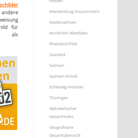
Hessen
childer
Mecklenburg-Vorpommern
e andere
sweisung
Niedersachsen
hild für
Nordrhein-Westfalen
er als
Rheinland-Pfalz
Saarland
Sachsen
Sachsen-Anhalt
Schleswig-Holstein
Thüringen
Alphabetischer
Gesamtindex
Geografische
Gesamtübersicht