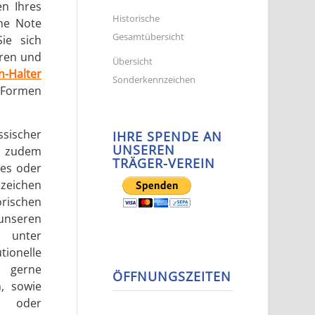
n Ihres
Historische
he Note
Gesamtübersicht
ie sich
aren und
Übersicht
n-Halter
Sonderkennzeichen
, Formen
ischer
IHRE SPENDE AN
UNSEREN
ie zudem
TRÄGER-VEREIN
les oder
nzeichen
orischen
nseren
 unter
ionelle
r gerne
ÖFFNUNGSZEITEN
, sowie
- oder