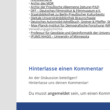
•
Archiv des MDR
•
Archiv der Preußische Allgemeine Zeitung (PAZ)
•
DFF – Deutsches Filminstitut & Filmmuseum e.V.
•
Staatsbibliothek zu Berlin-Preußischer Kulturbesitz
•
Digitale Universitätsbibliothek Braunschweig
•
Deutsches Automobil-Adreßbuch, Greiner & Pfeiffer, S
•
Max-Planck-Institut für Demografische Forschung (M
Verwaltungsgeschichte.
•
Professur für Geodäsie und Geoinformatik der Univers
•
IPUMS NHGIS – University of Minnesota
Hinterlasse einen Kommentar
An der Diskussion beteiligen?
Hinterlasse uns deinen Kommentar!
Du musst
angemeldet
sein, um einen Komm