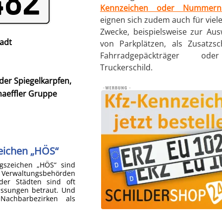
Kennzeichen oder Nummerns
eignen sich zudem auch für viel
Zwecke, beispielsweise zur Au
adt
von Parkplätzen, als Zusatzsc
Fahrradgepäckträger od
Truckerschild.
nder Spiegelkarpfen,
haeffler Gruppe
eichen „HÖS“
gszeichen „HÖS“ sind
 Verwaltungsbehörden
der Städten sind oft
assungen betraut. Und
Nachbarbezirken als