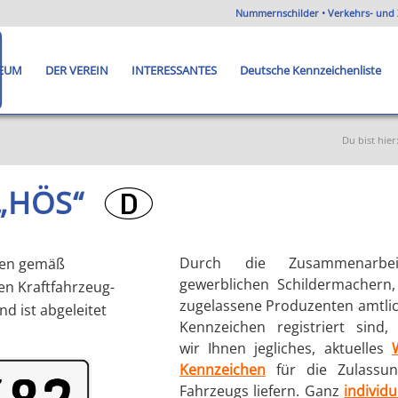
Nummernschilder • Verkehrs- und 
EUM
DER VEREIN
INTERESSANTES
Deutsche Kennzeichenliste
Du bist hier
 „HÖS“
?
Durch die Zusammenarbe
hen gemäß
gewerblichen Schildermachern,
en Kraftfahrzeug-
zugelassene Produzenten amtlic
d ist abgeleitet
Kennzeichen registriert sind,
wir Ihnen jegliches, aktuelles
Kennzeichen
für die Zulassun
Fahrzeugs liefern. Ganz
individu