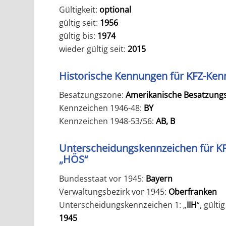
Gültigkeit:
optional
gültig seit:
1956
gültig bis:
1974
wieder gültig seit:
2015
Historische Kennungen für KFZ-Ken
Besatzungszone:
Amerikanische Besatzung
Kennzeichen 1946-48:
BY
Kennzeichen 1948-53/56:
AB, B
Unterscheidungskennzeichen für K
„HÖS“
Bundesstaat vor 1945:
Bayern
Verwaltungsbezirk vor 1945:
Oberfranken
Unterscheidungskennzeichen 1: „
IIH
“, gülti
1945