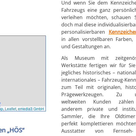
Und wenn Sie dem Kennzeiche
Fahrzeugs eine ganz persönlic
verleihen möchten, schauen S
doch mal diese individualisierb
personalisierbaren
Kennzeiche
in allen vorstellbaren Farben
und Gestaltungen an.
Als Museum mit zeitgenöss
Werkstätte fertigen wir für S
jegliches historisches – nationa
internationales – Fahrzeug-Ken
zum Teil mit originalen, hist
Prägewerkzeugen. Zu u
weltweiten Kunden zählen
anderem private und institut
ap
,
Leaflet
,
emedia3 GmbH
Sammler, die Ihre Oldtime
perfekt komplettieren möchten
hen „HÖS“
Ausstatter von Fernseh