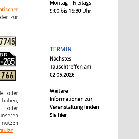
Montag – Freitags
orischer
9:00 bis 15:30 Uhr
der zur
TERMIN
Nächstes
Tauschtreffen am
02.05.2026
Weitere
le oder
Informationen zur
haben,
Veranstaltung finden
n oder
Sie hier
nseren
 nutzen
mular
.