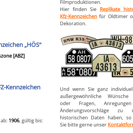
Filmproduktionen.
Hier finden Sie
Replikate hist
Kfz-Kennzeichen
für Oldtimer o
Dekoration.
nzeichen „HÖS“
szone [ABZ]
FZ-Kennzeichen
Und wenn Sie ganz individuel
außergewöhnliche Wünsche 
oder Fragen, Anregunge
Änderungsvorschläge zu u
historischen Daten haben, so
g ab:
1906
, gültig bis:
Sie bitte gerne unser
Kontaktfor